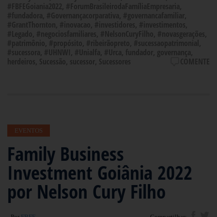
#FBFEGoiania2022
,
#ForumBrasileirodaFamíliaEmpresaria
,
#fundadora
,
#Governançacorparativa
,
#governancafamiliar
,
#GrantThornton
,
#inovacao
,
#investidores
,
#investimentos
,
#Legado
,
#negociosfamiliares
,
#NelsonCuryFilho
,
#novasgerações
,
#patrimônio
,
#propósito
,
#ribeirãopreto
,
#sucessaopatrimonial
,
#sucessora
,
#UHNWI
,
#Unialfa
,
#Urca
,
fundador
,
governança
,
herdeiros
,
Sucessão
,
sucessor
,
Sucessores
COMENTE
EVENTOS
Family Business
Investment Goiânia 2022
por Nelson Cury Filho
- Por
FBFE
Compartilhar: