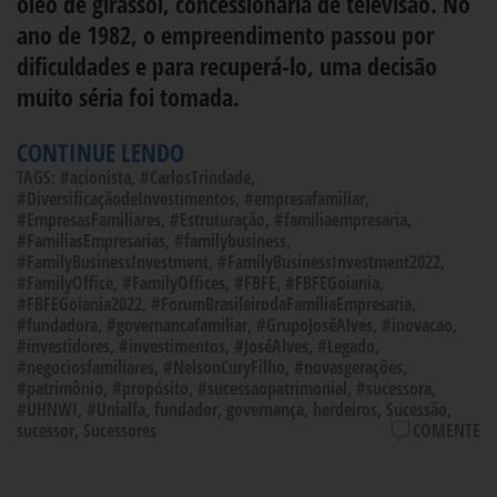
óleo de girassol, concessionária de televisão. No
ano de 1982, o empreendimento passou por
dificuldades e para recuperá-lo, uma decisão
muito séria foi tomada.
CONTINUE LENDO
TAGS:
#acionista
,
#CarlosTrindade
,
#DiversificaçãodeInvestimentos
,
#empresafamiliar
,
#EmpresasFamiliares
,
#Estruturação
,
#familiaempresaria
,
#FamiliasEmpresarias
,
#familybusiness
,
#FamilyBusinessInvestment
,
#FamilyBusinessInvestment2022
,
#FamilyOffice
,
#FamilyOffices
,
#FBFE
,
#FBFEGoiania
,
#FBFEGoiania2022
,
#ForumBrasileirodaFamíliaEmpresaria
,
#fundadora
,
#governancafamiliar
,
#GrupoJoséAlves
,
#inovacao
,
#investidores
,
#investimentos
,
#JoséAlves
,
#Legado
,
#negociosfamiliares
,
#NelsonCuryFilho
,
#novasgerações
,
#patrimônio
,
#propósito
,
#sucessaopatrimonial
,
#sucessora
,
#UHNWI
,
#Unialfa
,
fundador
,
governança
,
herdeiros
,
Sucessão
,
sucessor
,
Sucessores
COMENTE