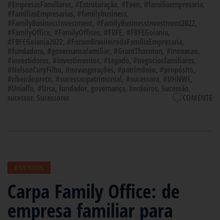
#EmpresasFamiliares
,
#Estruturação
,
#Even
,
#familiaempresaria
,
#FamiliasEmpresarias
,
#familybusiness
,
#FamilyBusinessInvestment
,
#FamilyBusinessInvestment2022
,
#FamilyOffice
,
#FamilyOffices
,
#FBFE
,
#FBFEGoiania
,
#FBFEGoiania2022
,
#ForumBrasileirodaFamíliaEmpresaria
,
#fundadora
,
#governancafamiliar
,
#GrantThornton
,
#inovacao
,
#investidores
,
#investimentos
,
#Legado
,
#negociosfamiliares
,
#NelsonCuryFilho
,
#novasgerações
,
#patrimônio
,
#propósito
,
#ribeirãopreto
,
#sucessaopatrimonial
,
#sucessora
,
#UHNWI
,
#Unialfa
,
#Urca
,
fundador
,
governança
,
herdeiros
,
Sucessão
,
sucessor
,
Sucessores
COMENTE
EVENTOS
Carpa Family Office: de
empresa familiar para