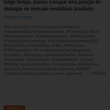
longo tempo, passou a ocupar uma posição de
destaque no mercado imobiliário brasileiro
CONTINUE LENDO
TAGS:
#acionista
,
#DiversificaçãodeInvestimentos
,
#empresafamiliar
,
#EmpresasFamiliares
,
#Estruturação
,
#Even
,
#familiaempresaria
,
#FamiliasEmpresarias
,
#familybusiness
,
#FamilyBusinessInvestment
,
#FamilyBusinessInvestment2022
,
#FamilyOffice
,
#FamilyOffices
,
#FBFE
,
#FBFEGoiania
,
#FBFEGoiania2022
,
#ForumBrasileirodaFamíliaEmpresaria
,
#fundadora
,
#Govenança
,
#governancafamiliar
,
#inovacao
,
#investidores
,
#investimentos
,
#LeandroMelnick
,
#Legado
,
#Melnick
,
#negociosfamiliares
,
#novasgerações
,
#patrimônio
,
#propósito
,
#sucessaopatrimonial
,
#sucessora
,
#UHNWI
,
fundador
,
herdeiros
,
Sucessão
,
sucessor
,
Sucessores
COMENTE
EVENTOS