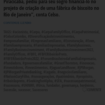
Piracicaba, pediu para seu sogro financiá-lo no
projeto de criação de uma fábrica de biscoito no
Rio de Janeiro”, conta Celso.
CONTINUE LENDO
TAGS:
#acionista
,
#Carpa
,
#CarpaFamilyOffice
,
#CarpaPatrimonial
,
#CelsoColombo
,
#DiversificaçãodeInvestimentos
,
#empresafamiliar
,
#EmpresasFamiliares
,
#Estruturação
,
#Even
,
#familiaempresaria
,
#FamiliasEmpresarias
,
#familybusiness
,
#FamilyBusinessInvestment
,
#FamilyBusinessInvestment2022
,
#FamilyOffices
,
#FBFE
,
#FBFERibeirãoPreto
,
#FBFERibeirãoPreto2022
,
#ForumBrasileirodaFamíliaEmpresaria
,
#fundadora
,
#governancafamiliar
,
#GrantThornton
,
#inovacao
,
#investidores
,
#investimentos
,
#JaguarLandRover
,
#JPMorgan
,
#JPMorganPrivateBanking
,
#Legado
,
#negociosfamiliares
,
#NelsonCuryFilho
,
#novasgerações
,
#patrimônio
,
#propósito
,
#ribeirãopreto
,
#SeekingforAlpha
,
#SFA
,
#sucessaopatrimonial
,
#sucessora
,
#UHNWI
,
#Urca
,
fundador
,
governança
,
herdeiros
,
Sucessão
,
sucessor
,
Sucessores
COMENTE