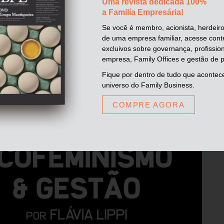
 FBFE Mulher 2021
Uma revista dedicada 100%
a Familía Empresária!
Se você é membro, acionista, herdeiro
de uma empresa familiar, acesse con
Compartilhar:
excluivos sobre governança, profissio
empresa, Family Offices e gestão de p
Fique por dentro de tudo que acontec
universo do Family Business.
COMPRE AGORA