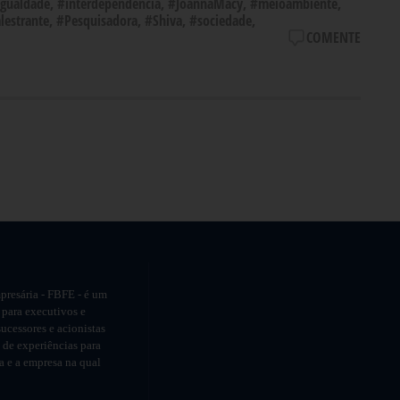
igualdade
,
#interdependência
,
#JoannaMacy
,
#meioambiente
,
lestrante
,
#Pesquisadora
,
#Shiva
,
#sociedade
,
COMENTE
presária - FBFE - é um
 para executivos e
ucessores e acionistas
de experiências para
ia e a empresa na qual