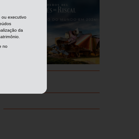
 ou executivo
teúdos
nalização da
atrimônio.
e no