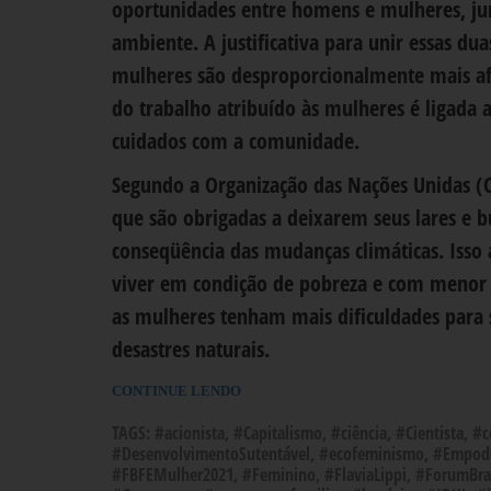
oportunidades entre homens e mulheres, ju
ambiente. A justificativa para unir essas du
mulheres são desproporcionalmente mais afe
do trabalho atribuído às mulheres é ligada a
cuidados com a comunidade.
Segundo a Organização das Nações Unidas (
que são obrigadas a deixarem seus lares e 
conseqüência das mudanças climáticas. Isso
viver em condição de pobreza e com menor 
as mulheres tenham mais dificuldades para
desastres naturais.
CONTINUE LENDO
TAGS:
#acionista
,
#Capitalismo
,
#ciência
,
#Cientista
,
#c
#DesenvolvimentoSutentável
,
#ecofeminismo
,
#Empod
#FBFEMulher2021
,
#Feminino
,
#FlaviaLippi
,
#ForumBras