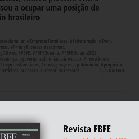
ssou a ocupar uma posição de
o brasileiro
resafamiliar
,
#EmpresasFamiliares
,
#Estruturação
,
#Even
,
ness
,
#FamilyBusinessInvestment
,
yOffices
,
#FBFE
,
#FBFEGoiania
,
#FBFEGoiania2022
,
ovenança
,
#governancafamiliar
,
#inovacao
,
#investidores
,
,
#negociosfamiliares
,
#novasgerações
,
#patrimônio
,
#propósito
,
,
herdeiros
,
Sucessão
,
sucessor
,
Sucessores
COMENTE
 Gestão, por
Revista FBFE