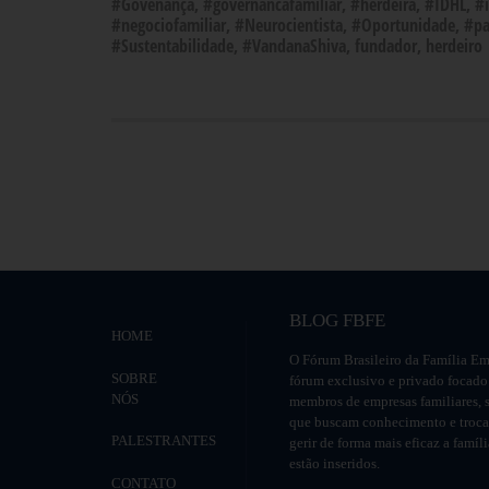
#Govenança
,
#governancafamiliar
,
#herdeira
,
#IDHL
,
#
#negociofamiliar
,
#Neurocientista
,
#Oportunidade
,
#pa
#Sustentabilidade
,
#VandanaShiva
,
fundador
,
herdeiro
BLOG FBFE
HOME
O Fórum Brasileiro da Família Em
SOBRE
fórum exclusivo e privado focado
NÓS
membros de empresas familiares, s
que buscam conhecimento e troca 
PALESTRANTES
gerir de forma mais eficaz a famíl
estão inseridos.
CONTATO