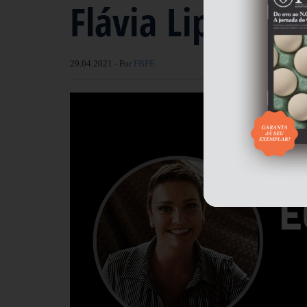
Flávia Lippi no
29.04.2021 - Por
FBFE