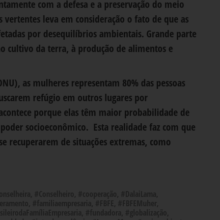
ntamente com a defesa e a preservação do meio
as vertentes leva em consideração o fato de que as
tadas por desequilíbrios ambientais. Grande parte
o cultivo da terra, à produção de alimentos e
ONU), as mulheres representam 80% das pessoas
buscarem refúgio em outros lugares por
 acontece porque elas têm maior probabilidade de
poder socioeconômico. Esta realidade faz com que
 se recuperarem de situações extremas, como
onselheira
,
#Conselheiro
,
#cooperação
,
#DalaiLama
,
eramento
,
#familiaempresaria
,
#FBFE
,
#FBFEMuher
,
ileirodaFamíliaEmpresaria
,
#fundadora
,
#globalização
,