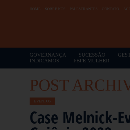
HOME
SOBRE NÓS
PALESTRANTES
CONTATO
ACE
GOVERNANÇA
SUCESSÃO
GES
INDICAMOS!
FBFE MULHER
POST ARCHI
EVENTOS
Case Melnick-E