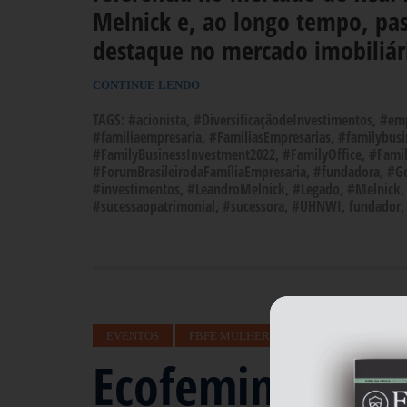
Melnick e, ao longo tempo, pa
destaque no mercado imobiliári
CONTINUE LENDO
TAGS:
#acionista
,
#DiversificaçãodeInvestimentos
,
#emp
#familiaempresaria
,
#FamiliasEmpresarias
,
#familybusi
#FamilyBusinessInvestment2022
,
#FamilyOffice
,
#Famil
#ForumBrasileirodaFamíliaEmpresaria
,
#fundadora
,
#G
#investimentos
,
#LeandroMelnick
,
#Legado
,
#Melnick
#sucessaopatrimonial
,
#sucessora
,
#UHNWI
,
fundador
EVENTOS
FBFE MULHER
GOVERNANÇA
Ecofeminismo &