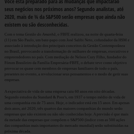
Você está preparado para as mudanças que impactarão
seus negócios nos próximos anos? Segundo analistas, até
2020, mais de ¾ da S&P500 serão empresas que ainda não
existem ou são desconhecidas.
Com o tema
Gestão do Amanhã
, o FBFE realizou, na noite de quarta-feira
(11) em São Paulo, um bate-papo com José Salibi Neto, cofundador da HSM e
associado à introdução dos principais conceitos da Gestão Contemporânea
no Brasil, provocando a transformação de milhares de empresas, executivos e
empreendedores no país. Com mediação de Nelson Cury Filho, fundador do
Fórum Brasileiro da Família Empresária-FBFE, o debate teve como objetivo
provocar os quase cem membros de empresas familiares de todo o país,
presentes no evento, a revolucionar seus pensamentos e o modo de gerir suas
empresas.
A expectativa de vida de uma empresa caiu 60 anos em oito décadas.
Segundo estudos da Standard & Poor’s, em 1937 o tempo médio de vida de
uma companhia era de 75 anos. Hoje, o indicador está em 15 anos. Em apenas
dois anos, até 2020, três quartos das maiores companhias do mundo serão
empresas que não existem ou não são conhecidas hoje. A previsão é que mais
da metade das empresas que compõem o S&P500 (índice com as 500 ações
das companhias mais importantes do mercado mundial) serão substituídas na
próxima década.