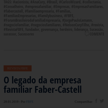
TAGS:
#acionista
,
#AnaCury
,
#Brasil
,
#CarlosWizard
,
#collectania
,
#Conselheiro
,
#empresafamiliar
,
#Empresas
,
#EmpresasFamiliares
,
#fabercastell
,
#familiaempresaria
,
#Famílias
,
#FamiliasEmpresarias
,
#familybusiness
,
#FBFE
,
#ForumBrasileirodaFamíliaEmpresaria
,
#JorgePauloLemann
,
#negociofamiliar
,
#negociosfamiliares
,
#NelsonCuryFilho
,
#revista
,
#RevistaFBFE
,
fundador
,
governança
,
herdeiro
,
liderança
,
Sucessão
,
sucessor
,
Sucessores
COMENTE
REVISTA FBFE
O legado da empresa
familiar Faber-Castell
28.01.2019 - Por
FBFE
Compartilhar: