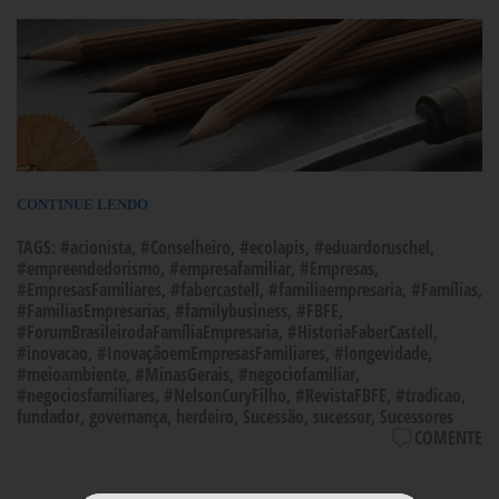
CONTINUE LENDO
TAGS:
#acionista
,
#Conselheiro
,
#ecolapis
,
#eduardoruschel
,
#empreendedorismo
,
#empresafamiliar
,
#Empresas
,
#EmpresasFamiliares
,
#fabercastell
,
#familiaempresaria
,
#Famílias
,
#FamiliasEmpresarias
,
#familybusiness
,
#FBFE
,
#ForumBrasileirodaFamíliaEmpresaria
,
#HistoriaFaberCastell
,
#inovacao
,
#InovaçãoemEmpresasFamiliares
,
#longevidade
,
#meioambiente
,
#MinasGerais
,
#negociofamiliar
,
#negociosfamiliares
,
#NelsonCuryFilho
,
#RevistaFBFE
,
#tradicao
,
fundador
,
governança
,
herdeiro
,
Sucessão
,
sucessor
,
Sucessores
COMENTE