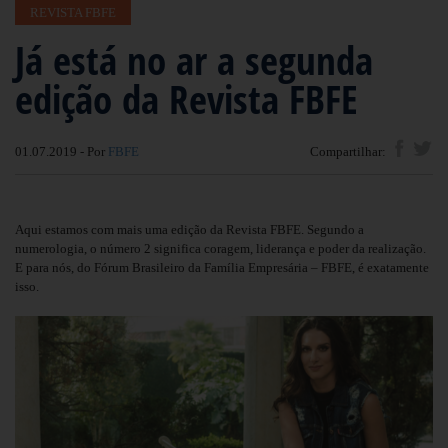
REVISTA FBFE
Já está no ar a segunda
edição da Revista FBFE
01.07.2019 - Por
FBFE
Compartilhar:
Aqui estamos com mais uma edição da Revista FBFE. Segundo a
numerologia, o número 2 significa coragem, liderança e poder da realização.
E para nós, do Fórum Brasileiro da Família Empresária – FBFE, é exatamente
isso.