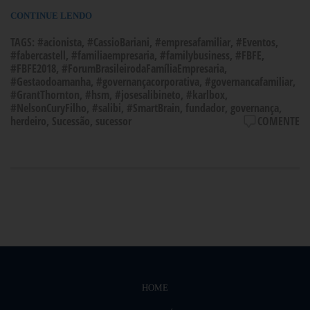
CONTINUE LENDO
TAGS:
#acionista
,
#CassioBariani
,
#empresafamiliar
,
#Eventos
,
#fabercastell
,
#familiaempresaria
,
#familybusiness
,
#FBFE
,
#FBFE2018
,
#ForumBrasileirodaFamíliaEmpresaria
,
#Gestaodoamanha
,
#governançacorporativa
,
#governancafamiliar
,
#GrantThornton
,
#hsm
,
#josesalibineto
,
#karlbox
,
#NelsonCuryFilho
,
#salibi
,
#SmartBrain
,
fundador
,
governança
,
herdeiro
,
Sucessão
,
sucessor
COMENTE
HOME