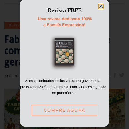
Revista FBFE
Uma revista dedicada 100%
a Familía Empresária!
REVISTA FBFE
Faber-Castell: tradição e
competência em 9
gerações
24.01.2019 - Por
FBFE
Compartilhar:
Acesse conteúdos exclusivos sobre governança,
profissionalização da empresa, Family Offices e gestão
de patrimônio.
COMPRE AGORA