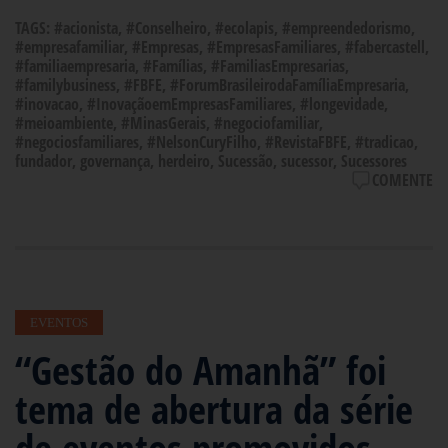
TAGS:
#acionista
,
#Conselheiro
,
#ecolapis
,
#empreendedorismo
,
#empresafamiliar
,
#Empresas
,
#EmpresasFamiliares
,
#fabercastell
,
#familiaempresaria
,
#Famílias
,
#FamiliasEmpresarias
,
#familybusiness
,
#FBFE
,
#ForumBrasileirodaFamíliaEmpresaria
,
#inovacao
,
#InovaçãoemEmpresasFamiliares
,
#longevidade
,
#meioambiente
,
#MinasGerais
,
#negociofamiliar
,
#negociosfamiliares
,
#NelsonCuryFilho
,
#RevistaFBFE
,
#tradicao
,
fundador
,
governança
,
herdeiro
,
Sucessão
,
sucessor
,
Sucessores
COMENTE
EVENTOS
“Gestão do Amanhã” foi
tema de abertura da série
de eventos promovidos