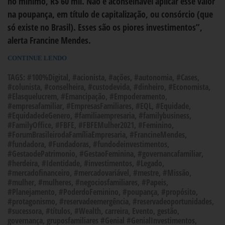
no mínimo, R$ 60 mil. Não é aconselhável aplicar esse valor
na poupança, em título de capitalização, ou consórcio (que
só existe no Brasil). Esses são os piores investimentos”,
alerta Francine Mendes.
CONTINUE LENDO
TAGS:
#100%Digital
,
#acionista
,
#ações
,
#autonomia
,
#Cases
,
#colunista
,
#conselheira
,
#custodevida
,
#dinheiro
,
#Economista
,
#Elasquelucrem
,
#Emancipação
,
#Empoderamento
,
#empresafamiliar
,
#EmpresasFamiliares
,
#EQL
,
#Equidade
,
#EquidadedeGenero
,
#familiaempresaria
,
#familybusiness
,
#FamilyOffice
,
#FBFE
,
#FBFEMulher2021
,
#Feminino
,
#ForumBrasileirodaFamíliaEmpresaria
,
#FrancineMendes
,
#fundadora
,
#Fundadoras
,
#fundodeinvestimentos
,
#GestaodePatrimonio
,
#GestaoFeminina
,
#governancafamiliar
,
#herdeira
,
#Identidade
,
#investimentos
,
#Legado
,
#mercadofinanceiro
,
#mercadovariável
,
#mestre
,
#Missão
,
#mulher
,
#mulheres
,
#negociosfamiliares
,
#Papeis
,
#Planejamento
,
#PoderdoFeminino
,
#poupança
,
#propósito
,
#protagonismo
,
#reservadeemergência
,
#reservadeoportunidades
,
#sucessora
,
#títulos
,
#Wealth
,
carreira
,
Evento
,
gestão
,
governança
,
gruposfamiliares #Genial #GenialInvestimentos
,