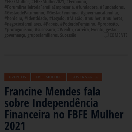
#FBFEMulher
,
#FBFEMulher2021
,
#Feminino
,
#ForumBrasileirodaFamíliaEmpresaria
,
#fundadora
,
#Fundadoras
,
#GestaodePatrimonio
,
#GestaoFeminina
,
#governancafamiliar
,
#herdeira
,
#Identidade
,
#Legado
,
#Missão
,
#mulher
,
#mulheres
,
#negociosfamiliares
,
#Papeis
,
#PoderdoFeminino
,
#propósito
,
#protagonismo
,
#sucessora
,
#Wealth
,
carreira
,
Evento
,
gestão
,
governança
,
gruposfamiliares
,
Sucessão
COMENTE
EVENTOS
FBFE MULHER
GOVERNANÇA
Francine Mendes fala
sobre Independência
Financeira no FBFE Mulher
2021