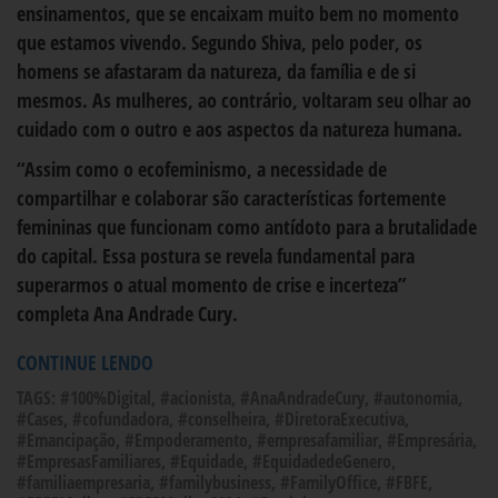
ensinamentos, que se encaixam muito bem no momento
que estamos vivendo. Segundo Shiva, pelo poder, os
homens se afastaram da natureza, da família e de si
mesmos. As mulheres, ao contrário, voltaram seu olhar ao
cuidado com o outro e aos aspectos da natureza humana.
“Assim como o ecofeminismo, a necessidade de
compartilhar e colaborar são características fortemente
femininas que funcionam como antídoto para a brutalidade
do capital. Essa postura se revela fundamental para
superarmos o atual momento de crise e incerteza”
completa Ana Andrade Cury.
CONTINUE LENDO
TAGS:
#100%Digital
,
#acionista
,
#AnaAndradeCury
,
#autonomia
,
#Cases
,
#cofundadora
,
#conselheira
,
#DiretoraExecutiva
,
#Emancipação
,
#Empoderamento
,
#empresafamiliar
,
#Empresária
,
#EmpresasFamiliares
,
#Equidade
,
#EquidadedeGenero
,
#familiaempresaria
,
#familybusiness
,
#FamilyOffice
,
#FBFE
,