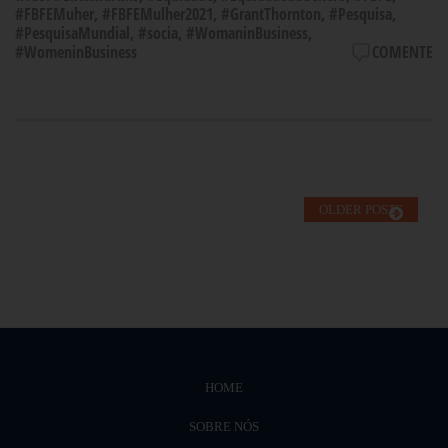
#FBFEMuher
,
#FBFEMulher2021
,
#GrantThornton
,
#Pesquisa
,
#PesquisaMundial
,
#socia
,
#WomaninBusiness
,
#WomeninBusiness
COMENTE
OLDER POSTS
HOME
SOBRE NÓS