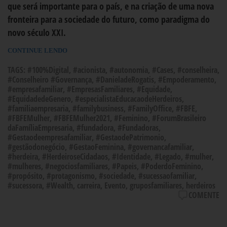
que será importante para o país, e na criação de uma nova
fronteira para a sociedade do futuro, como paradigma do
novo século XXI.
CONTINUE LENDO
TAGS:
#100%Digital
,
#acionista
,
#autonomia
,
#Cases
,
#conselheira
,
#Conselheiro #Governança
,
#DanieladeRogatis
,
#Empoderamento
,
#empresafamiliar
,
#EmpresasFamiliares
,
#Equidade
,
#EquidadedeGenero
,
#especialistaEducacaodeHerdeiros
,
#familiaempresaria
,
#familybusiness
,
#FamilyOffice
,
#FBFE
,
#FBFEMulher
,
#FBFEMulher2021
,
#Feminino
,
#ForumBrasileiro
daFamíliaEmpresaria
,
#fundadora
,
#Fundadoras
,
#Gestaodeempresafamiliar
,
#GestaodePatrimonio
,
#gestãodonegócio
,
#GestaoFeminina
,
#governancafamiliar
,
#herdeira
,
#HerdeiroseCidadaos
,
#Identidade
,
#Legado
,
#mulher
,
#mulheres
,
#negociosfamiliares
,
#Papeis
,
#PoderdoFeminino
,
#propósito
,
#protagonismo
,
#sociedade
,
#sucessaofamiliar
,
#sucessora
,
#Wealth
,
carreira
,
Evento
,
gruposfamiliares
,
herdeiros
COMENTE