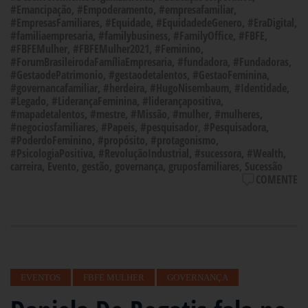
#Emancipação
,
#Empoderamento
,
#empresafamiliar
,
#EmpresasFamiliares
,
#Equidade
,
#EquidadedeGenero
,
#EraDigital
,
#familiaempresaria
,
#familybusiness
,
#FamilyOffice
,
#FBFE
,
#FBFEMulher
,
#FBFEMulher2021
,
#Feminino
,
#ForumBrasileirodaFamíliaEmpresaria
,
#fundadora
,
#Fundadoras
,
#GestaodePatrimonio
,
#gestaodetalentos
,
#GestaoFeminina
,
#governancafamiliar
,
#herdeira
,
#HugoNisembaum
,
#Identidade
,
#Legado
,
#LiderançaFeminina
,
#liderançapositiva
,
#mapadetalentos
,
#mestre
,
#Missão
,
#mulher
,
#mulheres
,
#negociosfamiliares
,
#Papeis
,
#pesquisador
,
#Pesquisadora
,
#PoderdoFeminino
,
#propósito
,
#protagonismo
,
#PsicologiaPositiva
,
#RevoluçãoIndustrial
,
#sucessora
,
#Wealth
,
carreira
,
Evento
,
gestão
,
governança
,
gruposfamiliares
,
Sucessão
COMENTE
EVENTOS
FBFE MULHER
GOVERNANÇA