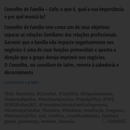
Conselho de Família – Cofa: o que é, qual a sua importância
e por quê montá-lo?
Conselho de Família tem como um de seus objetivos
separar as relações familiares das relações profissionais.
Garantir que a família não impacte negativamente nos
negócios é uma de suas funções primordiais e aponta a
direção que o grupo deseja imprimir nos negócios.
O Conselho, ou
consilium
do latim, remete à sabedoria e
discernimento
CONTINUE LENDO
TAGS:
#acionista
,
#Consultor
,
#CuryFilho
,
#Empoderamento
,
#empresafamiliar
,
#familiaempresaria
,
#FamilyOffice
,
#FBFE
,
#FBFEMulher2021
,
#ForumBrasileirodaFamíliaEmpresaria
,
#GovernaçaFamiliar
,
#herdeira
,
#Herdeiras
,
#mediação
,
#negocios
,
#NelsonCuryFilho
,
cofa
,
Conflitos
,
conselhodefamilia
,
fundador
,
gestão
,
governança
,
herdeiro
,
Sucessão
COMENTE