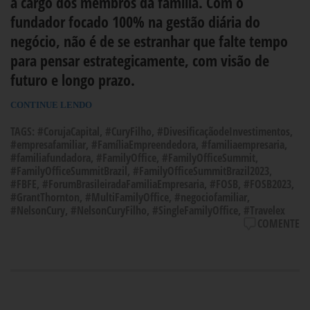
a cargo dos membros da família. Com o
fundador focado 100% na gestão diária do
negócio, não é de se estranhar que falte tempo
para pensar estrategicamente, com visão de
futuro e longo prazo.
CONTINUE LENDO
TAGS:
#CorujaCapital
,
#CuryFilho
,
#DivesificaçãodeInvestimentos
,
#empresafamiliar
,
#FamíliaEmpreendedora
,
#familiaempresaria
,
#familiafundadora
,
#FamilyOffice
,
#FamilyOfficeSummit
,
#FamilyOfficeSummitBrazil
,
#FamilyOfficeSummitBrazil2023
,
#FBFE
,
#ForumBrasileiradaFamiliaEmpresaria
,
#FOSB
,
#FOSB2023
,
#GrantThornton
,
#MultiFamilyOffice
,
#negociofamiliar
,
#NelsonCury
,
#NelsonCuryFilho
,
#SingleFamilyOffice
,
#Travelex
COMENTE