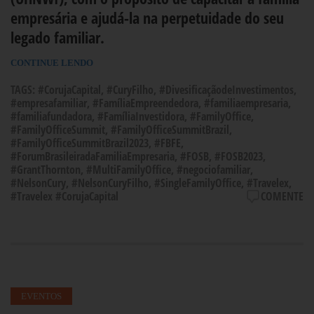
empresária e ajudá-la na perpetuidade do seu
legado familiar.
CONTINUE LENDO
TAGS:
#CorujaCapital
,
#CuryFilho
,
#DivesificaçãodeInvestimentos
,
#empresafamiliar
,
#FamíliaEmpreendedora
,
#familiaempresaria
,
#familiafundadora
,
#FamíliaInvestidora
,
#FamilyOffice
,
#FamilyOfficeSummit
,
#FamilyOfficeSummitBrazil
,
#FamilyOfficeSummitBrazil2023
,
#FBFE
,
#ForumBrasileiradaFamiliaEmpresaria
,
#FOSB
,
#FOSB2023
,
#GrantThornton
,
#MultiFamilyOffice
,
#negociofamiliar
,
#NelsonCury
,
#NelsonCuryFilho
,
#SingleFamilyOffice
,
#Travelex
,
#Travelex #CorujaCapital
COMENTE
EVENTOS