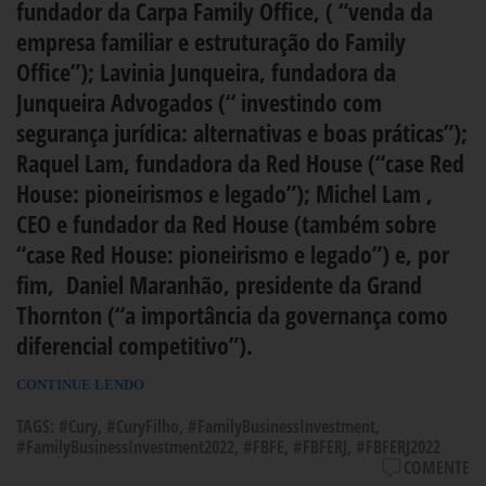
fundador da Carpa Family Office, ( “venda da
empresa familiar e estruturação do Family
Office”); Lavinia Junqueira, fundadora da
Junqueira Advogados (“ investindo com
segurança jurídica: alternativas e boas práticas”);
Raquel Lam, fundadora da Red House (“case Red
House: pioneirismos e legado”); Michel Lam ,
CEO e fundador da Red House (também sobre
“case Red House: pioneirismo e legado”) e, por
fim, Daniel Maranhão, presidente da Grand
Thornton (“a importância da governança como
diferencial competitivo”).
CONTINUE LENDO
TAGS:
#Cury
,
#CuryFilho
,
#FamilyBusinessInvestment
,
#FamilyBusinessInvestment2022
,
#FBFE
,
#FBFERJ
,
#FBFERJ2022
COMENTE