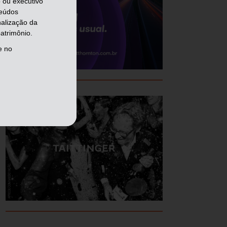
 ou executivo
teúdos
nalização da
atrimônio.
e no