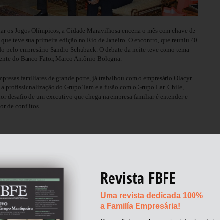
diar os Jogos Olímpicos, a Cidade Maravilhosa encerra o mês com chave de
 que teve sua primeira edição no Rio de Janeiro. O encontro, que reuniu 40
ado pelo empresário Sandro Schuback. O debate da noite teve como tema
dente do Banco Fator, Marco Antônio Bologna.
mpresas familiares de grande porte, já trabalhou com o empresário Olacyr
a profissionalização do Grupo Tam e a fusão com o Grupo Lan Chile,
ior desafio de um executivo que chega na empresa familiar é entender e
or de conflitos.
resasFamiliares
,
#FamiliasEmpresarias
,
#familybusiness
,
#FBFE
,
ntThornton
,
#MarcoBologna
,
#NelsonCuryFilho
,
#palestrante
,
z
,
acionistas
,
Audi
,
CEO
,
fundador
,
fundadores
,
herdeiros
,
COMENTE
Revista FBFE
Uma revista dedicada 100%
a Familía Empresária!