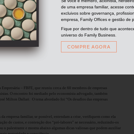
Se você é membro, acionista, herdeiro
de uma empresa familiar, acesse con
excluivos sobre governança, profissio
empresa, Family Offices e gestão de p
tura completa do
Fique por dentro de tudo que acontec
universo do Family Business.
016
COMPRE AGORA
Compartilhar:
a Empresária – FBFE, que reuniu cerca de 60
membros de empresas
cionistas. O encontro foi mediado pelo economista advogado, também
osé Milton Dallari.
O tema abordado foi “Os desafios das empresas
da empresa familiar, se possível, entendam a crise, verifiquem como ela
ução de custos, e contenção dos “pró-labores” se necessário, reduzindo-os
u o palestrante e mostra abaixo algumas dicas valiosas que podem auxiliar
m mais maturidade e consciência.