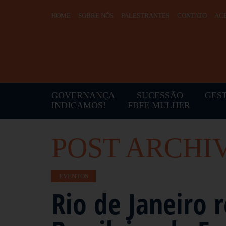
HOME
SOBRE NÓS
PALESTRANTES
CONTATO
ACE
GOVERNANÇA
SUCESSÃO
GES
INDICAMOS!
FBFE MULHER
POST ARCHI
EVENTOS
Rio de Janeiro 