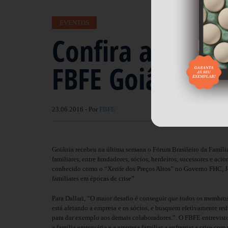
EVENTOS
Confira a cober
FBFE Goiânia 2
23.06.2016 - Por
FBFE
Goiânia recebeu na última semana o Fórum Brasileiro da Famíli
familiares,
entre fundadores, sócios, herdeiros, sucessores e a
conhecido como o “Xerife dos Preços Altos” no Governo FHC, J
familiares em épocas de crise”
Para
Dallari, “
O maior desafio é conseguir que todos os membros 
está afetando a empresa e os sócios, e busquem efetivamente red
para dar exemplo aos demais colaboradores.”.
O FBFE entrevisto
a família empresária e a empresa familiar a enfrentar a crise co