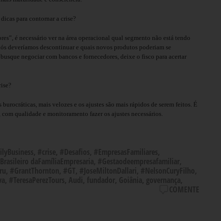
 dicas para contornar a crise?
res”, é necessário ver na área operacional qual segmento não está tendo
nós deveríamos descontinuar e quais novos produtos poderiam se
 busque negociar com bancos e fornecedores, deixe o fisco para acertar
rise?
burocráticas, mais velozes e os ajustes são mais rápidos de serem feitos.
É
, com qualidade e monitoramento fazer os ajustes necessários.
lyBusiness
,
#crise
,
#Desafios
,
#EmpresasFamiliares
,
rasileiro daFamíliaEmpresaria
,
#Gestaodeempresafamiliar
,
ru
,
#GrantThornton
,
#GT
,
#JoseMiltonDallari
,
#NelsonCuryFilho
,
va
,
#TeresaPerezTours
,
Audi
,
fundador
,
Goiânia
,
governança
,
COMENTE