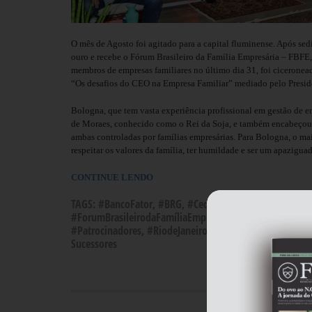
O mês de Agosto foi agitado para a capital fluminense. Após se
ouro e recebe o Fórum Brasileiro da Família Empresária – FBFE,
membros de empresas familiares no último dia 31, foi cicerone
“Os desafios do CEO na Empresa Familiar” mediado pelo Presi
Bologna, que tem vasta experiência profissional em gestão de e
de Moraes, conhecido como o Rei da Soja, e também encabeçou 
ambas controladas por famílias empresárias. Para Bologna, o ma
respeitar os valores da família, ter humildade e ser um apaziguad
CONTINUE LENDO
TAGS:
#BancoFator
,
#BRG
,
#CedarTree
,
#Desafios
,
#Emp
#ForumBrasileirodaFamíliaEmpresaria
,
#GrandCru
,
#Gra
#Patrocinadores
,
#RiodeJaneiro
,
#RodaGC
,
#TeresaPere
Sucessores