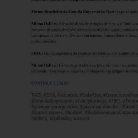
Fórum Brasileiro da Família Empresária:
Quais as principais
Milton Dallari:
Além das dicas de redução de custos e “pró-labo
aumento de produtividade, devendo corrigi-lo: quais produtos 
incorporados. Se tiver dívidas com bancos, fornecedores e fisco,
posteriormente.
FBFE:
Há vantagem(ns) da empresa ser familiar em tempos de c
Milton Dallari:
Há vantagens efetivas, pois, são menores, menos 
necessário usar essas vantagens rapidamente em tempos de crise
CONTINUE LENDO
TAGS:
#2016
,
#acionista
,
#CedarTree
,
#ConsultoremFami
#FamiliasEmpresarias
,
#familybusiness
,
#FBFE
,
#ForumB
#governançacorporativa
,
#governancafamiliar
,
#GrandC
#Patrocinadores
,
#RodaGC
,
#RodaGovernancaCorporati
herdeiro
,
idealizador
,
sucessor