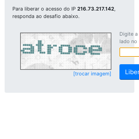
Para liberar o acesso
do IP
216.73.217.142
,
responda ao desafio abaixo.
Digite 
lado no
[trocar imagem]