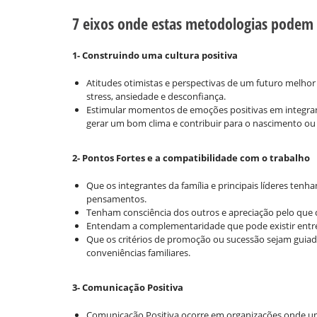
7 eixos onde estas metodologias podem 
1- Construindo uma cultura positiva
Atitudes otimistas e perspectivas de um futuro melhor 
stress, ansiedade e desconfiança.
Estimular momentos de emoções positivas em integrante
gerar um bom clima e contribuir para o nascimento ou 
2- Pontos Fortes e a compatibilidade com o trabalho
Que os integrantes da família e principais líderes ten
pensamentos.
Tenham consciência dos outros e apreciação pelo que
Entendam a complementaridade que pode existir entre
Que os critérios de promoção ou sucessão sejam guia
conveniências familiares.
3- Comunicação Positiva
Comunicação Positiva ocorre em organizações onde um