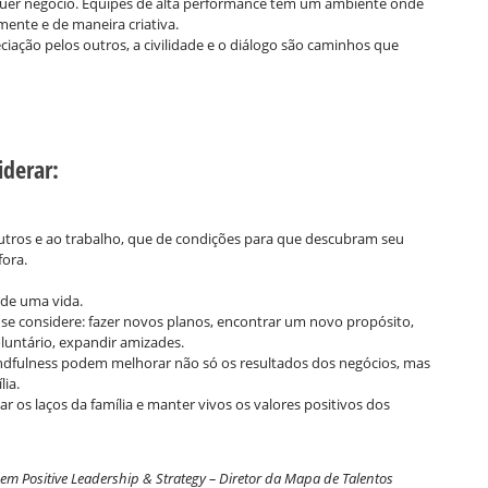
uer negócio. Equipes de alta performance tem um ambiente onde
ente e de maneira criativa.
reciação pelos outros, a civilidade e o diálogo são caminhos que
iderar:
tros e ao trabalho, que de condições para que descubram seu
fora.
 de uma vida.
 considere: fazer novos planos, encontrar um novo propósito,
luntário, expandir amizades.
indfulness podem melhorar não só os resultados dos negócios, mas
lia.
 os laços da família e manter vivos os valores positivos dos
m Positive Leadership & Strategy – Diretor da Mapa de Talentos