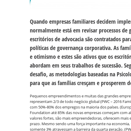
Quando empresas familiares decidem implem
normalmente está em revisar processos de go
escritórios de advocacia são contratados para
políticas de governança corporativa. As fam
e otimismo e estes são ativos que os escritó
abordam em seus trabalhos de sucessão. S
desafio, as metodologias baseadas na Psico
para que as famílias cresçam e prosperem d
Pequenos empreendimentos e muitas das grandes empresa
representam 2/3 de todo negócio global (PWC – 2016 Fami
com 50%-80% dos empregos na maioria dos países. (Europe
Foundation até 85% das novas empresas começam com algum
valores fortes, são mais empreendedoras, oferecem mais e
prazo. Mesmo sendo uma força importante na economia, só
somente 3% atravessam a barreira da quarta geração. (PWC