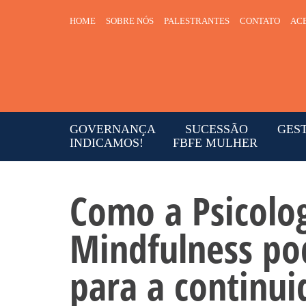
HOME
SOBRE NÓS
PALESTRANTES
CONTATO
ACE
GOVERNANÇA
SUCESSÃO
GES
INDICAMOS!
FBFE MULHER
Como a Psicolog
Mindfulness po
para a continui