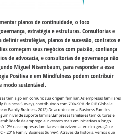
entar planos de continuidade, o foco
vernança, estratégia e estruturas. Consultorias e
 definir estratégias, planos de sucessão, contratos e
ílias começam seus negócios com paixão, confiança
rios de advocacia, e consultorias de governança não
egundo Miguel Nisembaum, para responder a esse
logia Positiva e em Mindfulness podem contribuir
e modo sustentável.
s têm algo em comum: sua origem familiar. As empresas familiares
ly Business Survey), contribuindo com 70%-90% do PIB Global e
an Family Business, 2012).De acordo com a Business Families
 nível de suporte familiar.Empresas familiares tem culturas e
stabilidade de emprego e investem mais em iniciativas a longo
 12% das empresas familiares sobrevivem a terceira geração e
 – 2016 Family Business Survey). Através da história, vemos que