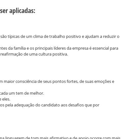
ser aplicadas
:
são típicas de um clima de trabalho positivo e ajudam a reduzir o
s da família e os principais líderes da empresa é essencial para
reafirmação de uma cultura positiva.
ham maior consciência de seus pontos fortes, de suas emoções e
 cada um tem de melhor.
 eles.
dos pela adequação do candidato aos desafios que por
a linguagem de tom mais afirmativo e de apoio ocorre com mais