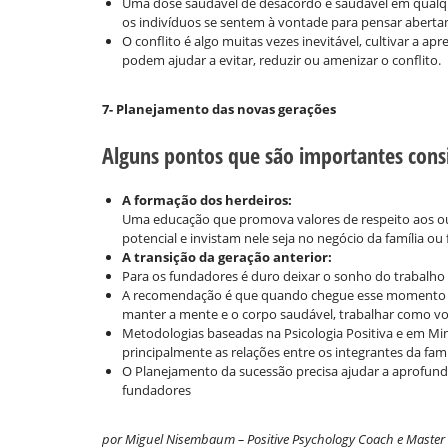
Uma dose saudável de desacordo é saudável em qualq
os indivíduos se sentem à vontade para pensar abertam
O conflito é algo muitas vezes inevitável, cultivar a ap
podem ajudar a evitar, reduzir ou amenizar o conflito.
7- Planejamento das novas gerações
Alguns pontos que são importantes cons
A formação dos herdeiros:
Uma educação que promova valores de respeito aos ou
potencial e invistam nele seja no negócio da família ou 
A transição da geração anterior:
Para os fundadores é duro deixar o sonho do trabalho
A recomendação é que quando chegue esse momento se
manter a mente e o corpo saudável, trabalhar como vo
Metodologias baseadas na Psicologia Positiva e em M
principalmente as relações entre os integrantes da famí
O Planejamento da sucessão precisa ajudar a aprofundar
fundadores
por Miguel Nisembaum – Positive Psychology Coach e Master e