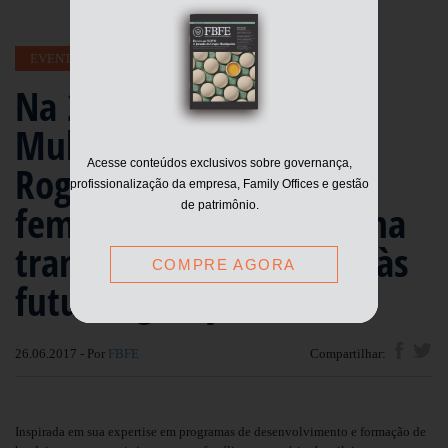
EVENTOS
FBFE MULHER
Na 2ª edição do FBFE
Mulher SP, Daniela de
Acesse conteúdos exclusivos sobre governança,
Rogatis diz que papel
profissionalização da empresa, Family Offices e gestão
feminino é estratégico na
de patrimônio.
transmissão de valores às
COMPRE AGORA
futuras gerações
26.06.2017 - Por
FBFE
Compartilhar:
Inspirada em sua expertise em programas de desenvolvimento e formação de