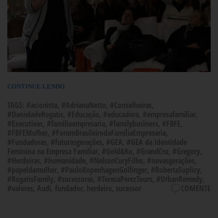
CONTINUE LENDO
TAGS:
#acionista
,
#AdrianaNetto
,
#Conselheiras
,
#DanieladeRogatis
,
#Educação
,
#educadora
,
#empresafamiliar
,
#Executivas
,
#familiaempresaria
,
#familybusiness
,
#FBFE
,
#FBFEMulher
,
#ForumBrasileirodaFamíliaEmpresaria
,
#Fundadoras
,
#futurasgerações
,
#GEA
,
#GEA da Identidade
Feminina na Empresa Familiar
,
#Gold&Ko
,
#GrandCru
,
#Gregory
,
#Herdeiras
,
#humanidade
,
#NelsonCuryFilho
,
#novasgerações
,
#papeldamulher
,
#PauloKopenhagenGolfinger
,
#RobertaSuplicy
,
#RogatisFamily
,
#sucessoras
,
#TeresaPerezTours
,
#UrbanRemedy
,
#valores
,
Audi
,
fundador
,
herdeiro
,
sucessor
COMENTE