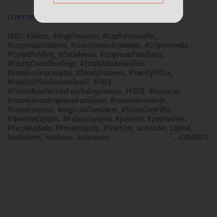
CONTINUE LENDO
TAGS:
#5fases
,
#AngelInvestor
,
#CapitalInovador
,
#CorporateVentures
,
#CrescimentoAcelerado
,
#Criptomoeda
,
#Crowdfunding
,
#Decadencia
,
#EmpresasFamiliares
,
#EquityCrowdfundings
,
#EstabilidadeIlusória
,
#FamiliasEmpresarias
,
#familybusiness
,
#FamilyOffice
,
#FamilyOfficeSummitBrazil
,
#FBFE
,
#ForumBrasileirodaFamíliaEmpresaria
,
#FOSB
,
#inovacao
,
#InovaçãoemEmpresasFamiliares
,
#InvestidoresAnjo
,
#investimentos
,
#negociosfamiliares
,
#NelsoCuryFilho
,
#NewtonCampos
,
#PalacioTangara
,
#palestra
,
#patrimônio
,
#Perpetuidade
,
#PrivateEquity
,
#StartUps
,
acionistas
,
Capital
,
fundadores
,
herdeiros
,
Sucessores
COMENTE