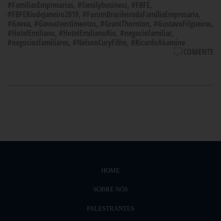
#FamiliasEmpresarias
,
#familybusiness
,
#FBFE
,
#FBFERiodeJaneiro2019
,
#ForumBrasileirodaFamíliaEmpresaria
,
#Gavea
,
#GaveaIvestimentos
,
#GrantThornton
,
#GustavoFilgueiras
,
#HotelEmiliano
,
#HotelEmilianoRio
,
#negociofamiliar
,
#negociosfamiliares
,
#NelsonCuryFilho
,
#RicardoAkamine
COMENTE
HOME
SOBRE NÓS
PALESTRANTES