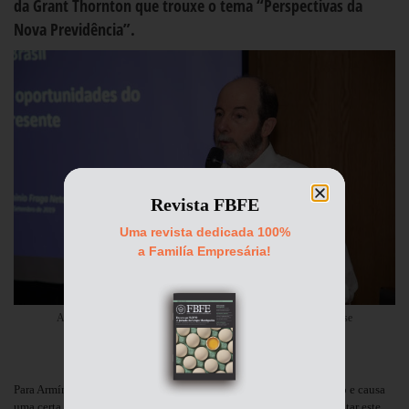
da Grant Thornton que trouxe o tema “Perspectivas da
Nova Previdência”.
Revista FBFE
Uma revista dedicada 100%
a Familía Empresária!
Armínio Fraga participa do 4º evento do FBFE na capital fluminense
Para Armínio, falar de economia nos dias atuais é um grande desafio e causa
uma certa preocupação. Mas como a família empresária pode enfrentar este