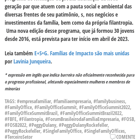
geração par que atuem com a pauta social e ambiental das
diversas frentes de seu patimônio, s, nos negócios e
investimentos da família, bem como da própria filantropia.
Uma nova edição desse programa, que já formou 30 jovens
desde 2016, está prevista para ter início em abril de 2023.
Leia também
E+S=G. Famílias de Impacto são mais unidas
por
Lavinia Junqueira
.
* expressão em inglês que indica barreira não oficialmente reconhecida para
o progresso profissional, afetando especialmente mulheres e membros de
minorias
TAGS:
#empresafamiliar
,
#familiaempresaria
,
#familybusiness
,
#FamilyOffice
,
#FamilyOfficeSummit
,
#FamilyOfficeSummit2022
,
#FamilyOfficeSummitBrazil
,
#FamilyOfficeSummitBrazil2022
,
#FBFE
,
#Filantropia
,
#ForumBrasileirodaFamíliaEmpresaria
,
#FOSB
,
#FOSB2022
,
#PeggyDulany
,
#PeggyDulanyRockefeller
,
#PeggyRockefeller
,
#SingleFamilyOffice
,
#SingleFamilyOffices
,
#TerceiroSetor
COMENTE