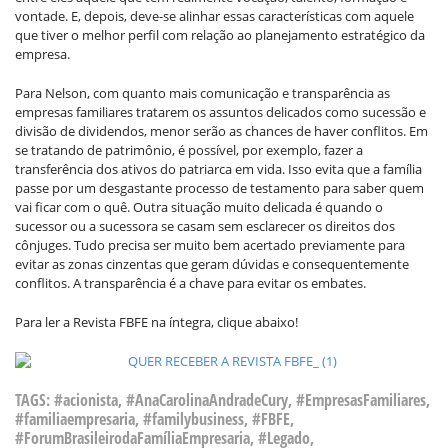
vontade. E, depois, deve-se alinhar essas características com aquele
que tiver o melhor perfil com relação ao planejamento estratégico da
empresa.
Para Nelson, com quanto mais comunicação e transparência as
empresas familiares tratarem os assuntos delicados como sucessão e
divisão de dividendos, menor serão as chances de haver conflitos. Em
se tratando de patrimônio, é possível, por exemplo, fazer a
transferência dos ativos do patriarca em vida. Isso evita que a família
passe por um desgastante processo de testamento para saber quem
vai ficar com o quê. Outra situação muito delicada é quando o
sucessor ou a sucessora se casam sem esclarecer os direitos dos
cônjuges. Tudo precisa ser muito bem acertado previamente para
evitar as zonas cinzentas que geram dúvidas e consequentemente
conflitos. A transparência é a chave para evitar os embates.
Para ler a Revista FBFE na íntegra, clique abaixo!
TAGS:
#acionista
,
#AnaCarolinaAndradeCury
,
#EmpresasFamiliares
,
#familiaempresaria
,
#familybusiness
,
#FBFE
,
#ForumBrasileirodaFamíliaEmpresaria
,
#Legado
,