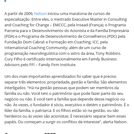
A partir de 2009,
Nelson
iniciou uma maratona de cursos de
especialização. Entre eles, o mestrado Executive Master in Consulting
and Coaching for Change – EMCCC, pela Insead (França); o Programa
Parceria para o Desenvolvimento do Acionista e da Família Empresária
(PDA) e o Programa de Desenvolvimento de Conselheiros (PDC) pela
Fundação Dom Cabral; e Formação em Coaching, ICC, pela
International Coaching Community; além de um curso de
programação neurolinguística com o astro da área, Tony Robbins.
Cury Filho é certificado internacionalmente em Family Business
Advisors pelo FFI – Family Firm Institute.
Um dos mais importantes aprendizados foi saber que é preciso
separar três elementos: propriedade, gestão e família. São elementos
interligados. “Há na gestão pessoas que podem ser membros da
família ou não. Você tem o patrimônio que pode fazer parte do seu
negócio ou não. E você tem a família que depende desse negócio ou
não. Às vezes, o fundador é sócio, executivo e detém o patrimônio. É o
líder da família, o patriarca. E os filhos estão só na gestão, ou são
herdeiros ou às vezes são acionistas. É necessário separar bem esses
papéis. Ou começam a surgir os conflitos de interesse”, alerta Nelson.