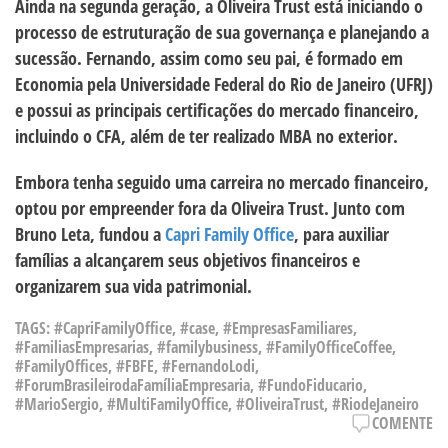
Ainda na segunda geração, a Oliveira Trust está iniciando o
processo de estruturação de sua governança e planejando a
sucessão. Fernando, assim como seu pai, é formado em
Economia pela Universidade Federal do Rio de Janeiro (UFRJ)
e possui as principais certificações do mercado financeiro,
incluindo o CFA, além de ter realizado MBA no exterior.
Embora tenha seguido uma carreira no mercado financeiro,
optou por empreender fora da Oliveira Trust. Junto com
Bruno Leta, fundou a
Capri Family Office
, para auxiliar
famílias a alcançarem seus objetivos financeiros e
organizarem sua vida patrimonial.
TAGS:
#CapriFamilyOffice
,
#case
,
#EmpresasFamiliares
,
#FamiliasEmpresarias
,
#familybusiness
,
#FamilyOfficeCoffee
,
#FamilyOffices
,
#FBFE
,
#FernandoLodi
,
#ForumBrasileirodaFamíliaEmpresaria
,
#FundoFiducario
,
#MarioSergio
,
#MultiFamilyOffice
,
#OliveiraTrust
,
#RiodeJaneiro
COMENTE